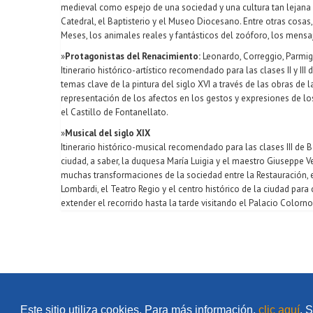
medieval como espejo de una sociedad y una cultura tan lejana en
Catedral, el Baptisterio y el Museo Diocesano. Entre otras cosas
Meses, los animales reales y fantásticos del zoóforo, los mensa
»
Protagonistas del Renacimiento:
Leonardo, Correggio, Parmig
Itinerario histórico-artístico recomendado para las clases II y III 
temas clave de la pintura del siglo XVI a través de las obras de la
representación de los afectos en los gestos y expresiones de los p
el Castillo de Fontanellato.
»
Musical del siglo XIX
Itinerario histórico-musical recomendado para las clases III de Ba
ciudad, a saber, la duquesa María Luigia y el maestro Giuseppe Ve
muchas transformaciones de la sociedad entre la Restauración, el
Lombardi, el Teatro Regio y el centro histórico de la ciudad par
extender el recorrido hasta la tarde visitando el Palacio Colorno
ALOCUCIÓN
Este sitio utiliza cookies. Para más información,
clic aquí
. 