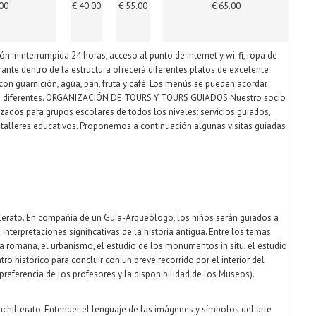
00
€ 40.00
€ 55.00
€ 65.00
n ininterrumpida 24 horas, acceso al punto de internet y wi-fi, ropa de
ante dentro de la estructura ofrecerá diferentes platos de excelente
con guarnición, agua, pan, fruta y café. Los menús se pueden acordar
atos diferentes. ORGANIZACIÓN DE TOURS Y TOURS GUIADOS Nuestro socio
izados para grupos escolares de todos los niveles: servicios guiados,
alleres educativos. Proponemos a continuación algunas visitas guiadas
llerato. En compañía de un Guía-Arqueólogo, los niños serán guiados a
nterpretaciones significativas de la historia antigua. Entre los temas
nia romana, el urbanismo, el estudio de los monumentos in situ, el estudio
o histórico para concluir con un breve recorrido por el interior del
ferencia de los profesores y la disponibilidad de los Museos).
Bachillerato. Entender el lenguaje de las imágenes y símbolos del arte