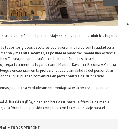
E
uelas la solución ideal para un viaje educativo para descubrir los lugares
ad de todos los grupos escolares que quieran moverse con facilidad para
a Romagna y más allá. Además, es posible reservar fácilmente una estancia
a y Ferrara, nuestra gestión con la marca Student's Hostel.
o, llegar fácilmente a lugares como Mantua, Ravenna, Bolonia y Venecia
bergue encuentran en la profesionalidad y amabilidad del personal, así
dor del cual pueden convertirse en protagonistas de su itinerario
emás, una oferta verdaderamente ventajosa está reservada para las
Bed & Breakfast (BB), o bed and breakfast, hasta la fórmula de media
nte, a la fórmula de pensión completa. con la cesta de viaje para el
PI ALMENO 25 PERSONE