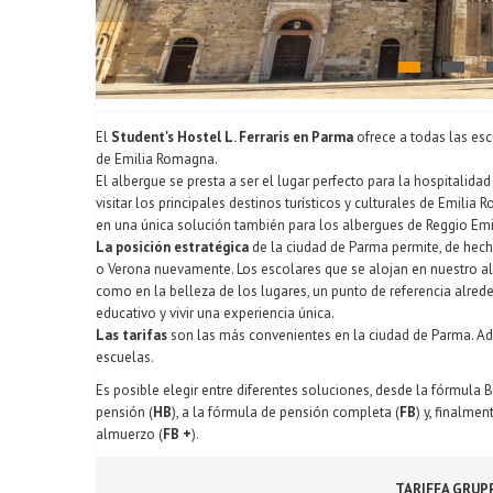
El
Student's Hostel L. Ferraris en Parma
ofrece a todas las esc
de Emilia Romagna.
El albergue se presta a ser el lugar perfecto para la hospitalid
visitar los principales destinos turísticos y culturales de Emili
en una única solución también para los albergues de Reggio Emili
La posición estratégica
de la ciudad de Parma permite, de hech
o Verona nuevamente. Los escolares que se alojan en nuestro al
como en la belleza de los lugares, un punto de referencia alrede
educativo y vivir una experiencia única.
Las tarifas
son las más convenientes en la ciudad de Parma. Ad
escuelas.
Es posible elegir entre diferentes soluciones, desde la fórmula 
pensión (
HB
), a la fórmula de pensión completa (
FB
) y, finalme
almuerzo (
FB +
).
TARIFFA GRUP