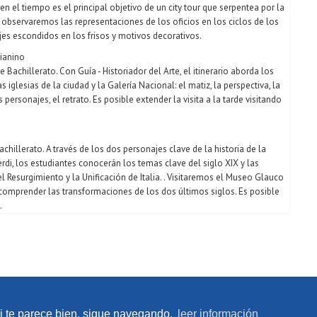
 el tiempo es el principal objetivo de un city tour que serpentea por la
, observaremos las representaciones de los oficios en los ciclos de los
jes escondidos en los frisos y motivos decorativos.
ianino
de Bachillerato. Con Guía - Historiador del Arte, el itinerario aborda los
s iglesias de la ciudad y la Galería Nacional: el matiz, la perspectiva, la
ersonajes, el retrato. Es posible extender la visita a la tarde visitando
chillerato. A través de los dos personajes clave de la historia de la
rdi, los estudiantes conocerán los temas clave del siglo XIX y las
 Resurgimiento y la Unificación de Italia. . Visitaremos el Museo Glauco
a comprender las transformaciones de los dos últimos siglos. Es posible
.
SOBRE NOSOTROS
R
Si te parece bien, sigue navegando.
leer información