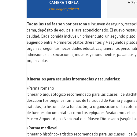
CAMERA TRIPLA
€ 25.
con bagno privato
Todas las tarifas son por persona
e incluyen desayuno, recepció
cama, depósito de equipaje, aire acondicionado. El nuevo restaur
calidad. Cada comida incluye un primer plato, un segundo plato 
eligiendo entre 4 primeros platos diferentes y 4 segundos pl
organiza, según las necesidades educativas, itinerarios personal
admisiones a exposiciones, museos y monumentos, pasantías y t
organizadas.
Itinerarios para escuelas intermedias y secundarias:
»Parma romano
Itinerario arqueológico recomendado para las clases I de Bachi
descubrir los orígenes romanos de la ciudad de Parma y algunas i
tratados, la historia de la fundación, la organización de la colo
de fuentes documentales como los epígrafes. Visitaremos el centr
Museo Arqueológico Nacional o el Museo Diocesano (según la pre
»
Parma medieval
Itinerario histórico-artístico recomendado para las clases II de 